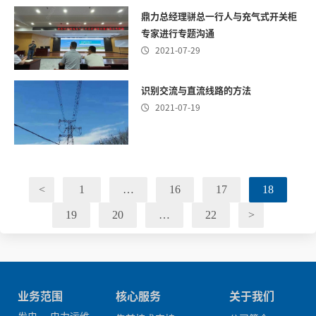
鼎力总经理骈总一行人与充气式开关柜
专家进行专题沟通
2021-07-29

识别交流与直流线路的方法
2021-07-19

<
1
…
16
17
18
19
20
…
22
>
业务范围
核心服务
关于我们