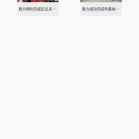
鼎力顺利完成厄瓜多尔230kV双回路输电线路项目三基实验塔的负载测试
鼎力成功完成布基纳法索132kV铁塔负载测试
业务范围
核心服务
关于我们
发电
电力运维
售前技术支持
公司简介
变电
应急服务
现场服务
公司成员组成
输电
电信基站
仓库及缺损件供应
资质荣誉
配电
设计及咨询
水泥杆塔生产线
全球服务网点